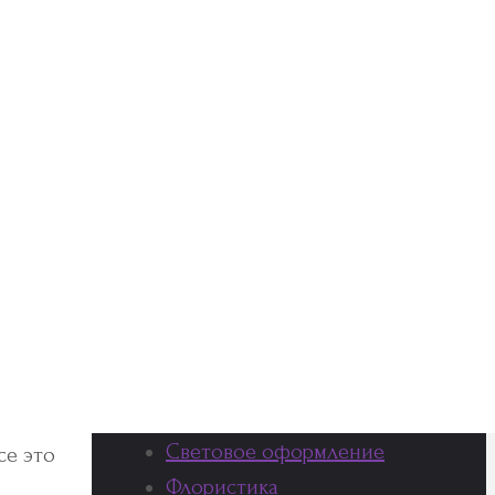
флористики в 2020 году
Какие обручальные кольца
выбрать — классические или
оригинальные?
Романтический ужин при свечах –
как его организовать
ов или
Рубрики
чно
Букеты из роз
 вовсе
Организация свадьбы
Оформление праздников
Оформление свадеб
к,
Световое оформление
се это
Флористика