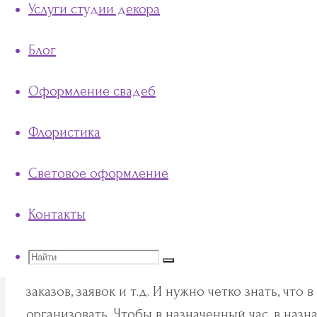
Услуги студии декора
to
content
Блог
Дело для настоящих п
Оформление свадеб
Флористика
Самостоятельно организовать и выдержать св
даже их свидетелей вряд ли получится. Да он
Световое оформление
лишь высказать пожелания и выбрать направле
самодеятельности. В противном случае, оно ри
Контакты
в балаган.
Поиск
Найти
Любая свадьба — мероприятие комплексное, в
заказов, заявок и т.д. И нужно четко знать, что 
организовать. Чтобы в назначенный час, в наз