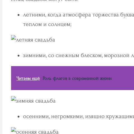
летними, когда атмосфера торжества бук
теплом и солнцем;
зимними, со снежным блеском, морозной 
Читаем ещё
Роль флагов в современной жизни
осенними, негромкими, изящно кружащими