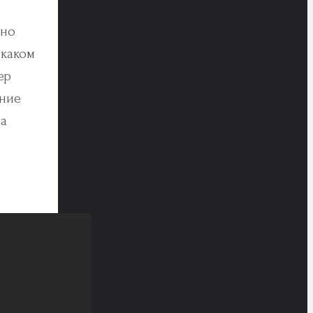
жно
 каком
ер
ение
на