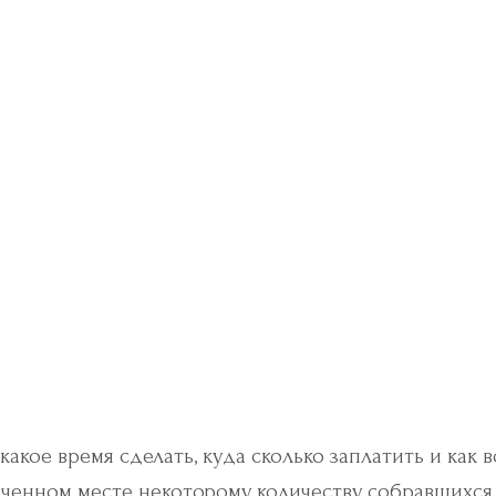
рофессионалов
адебное мероприятие в едином стиле у молодожен
и и не должны заниматься организацией — достато
ние. Потому что свадьба — это дело, не терпящее
скует превратиться самый заурядный банкет, а то и
ключающее множество больших и малых дел, покупо
в какое время сделать, куда сколько заплатить и как в
наченном месте некоторому количеству собравшихся