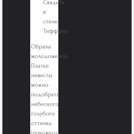
Образы
молодоженов.
Платье
невесты
можно
подобрать
небесного-
голубого
оттенка
(похожего