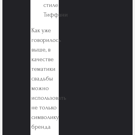
Как уже
говорилось
выше, в
качестве
тематики
свадьбы
можно
использовать
не только
символику
бренда