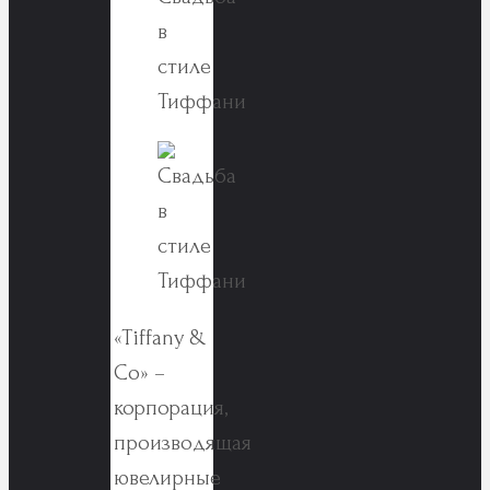
«Tiffany &
Co» –
корпорация,
производящая
ювелирные