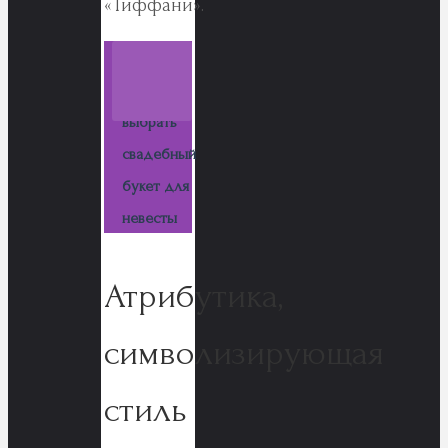
«Тиффани».
Читаем
ещё
Как
выбрать
свадебный
букет для
невесты
Атрибутика,
символизирующая
стиль