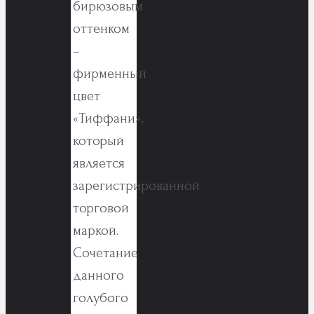
бирюзовым
оттенком
–
фирменный
цвет
«Тиффани»,
который
является
зарегистрированной
торговой
маркой.
Сочетание
данного
голубого