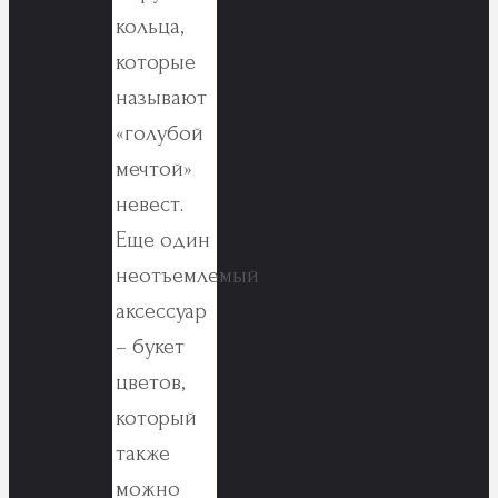
кольца,
которые
называют
«голубой
мечтой»
невест.
Еще один
неотъемлемый
аксессуар
– букет
цветов,
который
также
можно