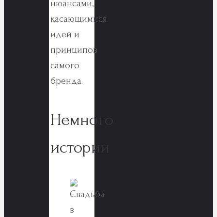
нюансами,
касающимися
идей и
принципов
самого
бренда.
Немного
истории