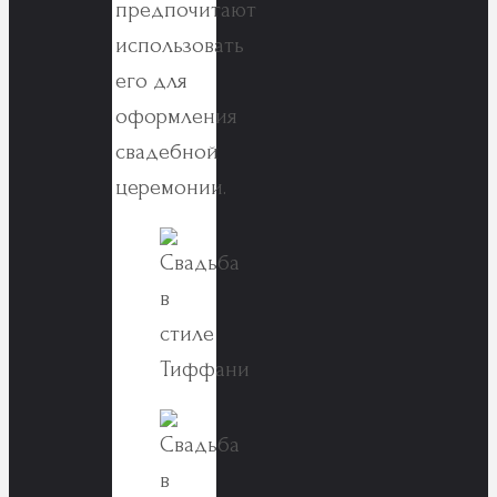
предпочитают
использовать
его для
оформления
свадебной
церемонии.