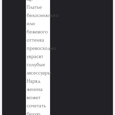
Платье
белоснежного
или
бежевого
оттенка
превосходно
украсят
голубые
аксессуары.
Наряд
жениха
может
сочетать
белую