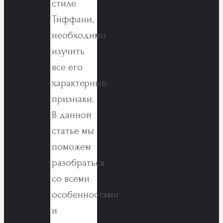
стиле
Тиффани,
необходимо
изучить
все его
характерные
признаки.
В данной
статье мы
поможем
разобраться
со всеми
особенностями
и