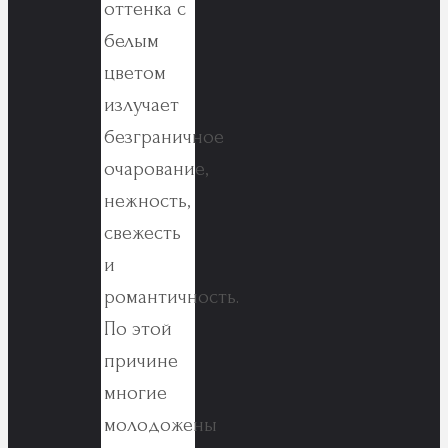
оттенка с
белым
цветом
излучает
безграничное
очарование,
нежность,
свежесть
и
романтичность.
По этой
причине
многие
молодожены