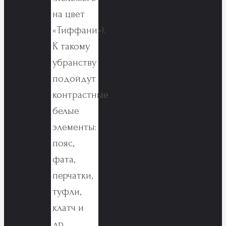
на цвет
«Тиффани»).
К такому
убранству
подойдут
контрастные
белые
элементы:
пояс,
фата,
перчатки,
туфли,
клатч и
др.