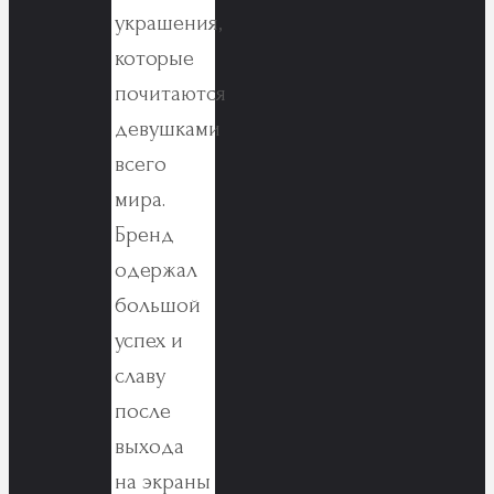
украшения,
которые
почитаются
девушками
всего
мира.
Бренд
одержал
большой
успех и
славу
после
выхода
на экраны