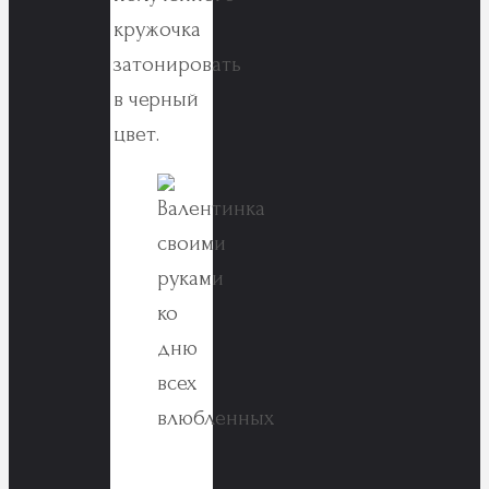
кружочка
затонировать
в черный
цвет.