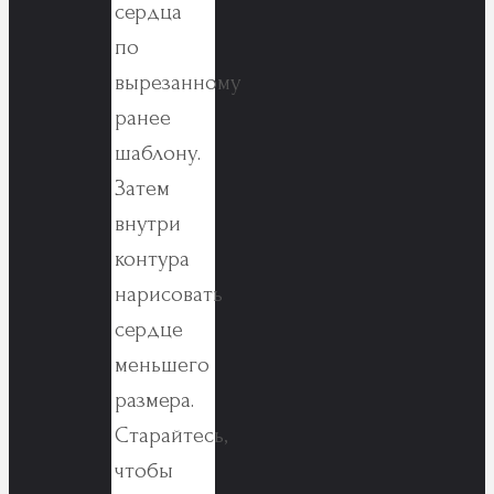
сердца
по
вырезанному
ранее
шаблону.
Затем
внутри
контура
нарисовать
сердце
меньшего
размера.
Старайтесь,
чтобы