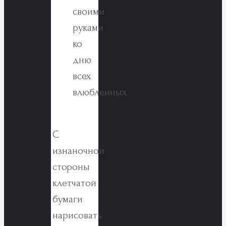
С
изнаночной
стороны
клетчатой
бумаги
нарисовать