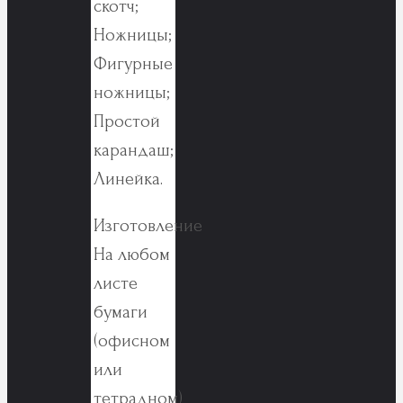
скотч;
Ножницы;
Фигурные
ножницы;
Простой
карандаш;
Линейка.
Изготовление
На любом
листе
бумаги
(офисном
или
тетрадном)