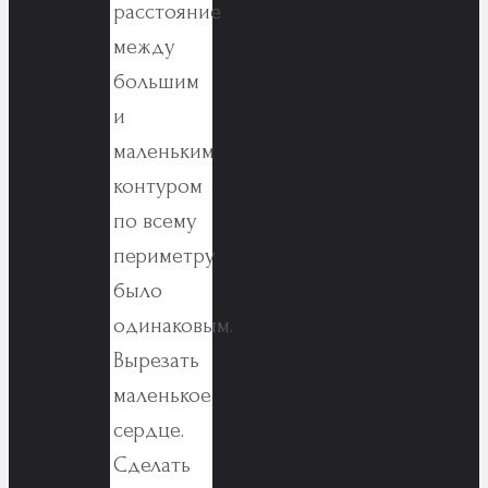
расстояние
между
большим
и
маленьким
контуром
по всему
периметру
было
одинаковым.
Вырезать
маленькое
сердце.
Сделать