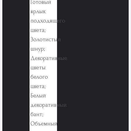
Готовый
ярлык
подходящего
цвета;
Золотистый
шнур;
Декоративные
цветы
белого
цвета;
Белый
декоративный
бант;
Объемный