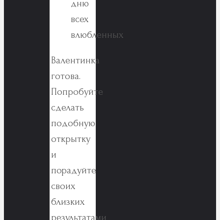
Валентинка
готова.
Попробуйте
сделать
подобную
открытку
и
порадуйте
своих
близких
результатами