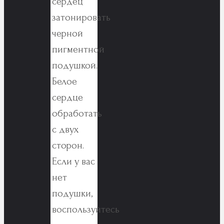
сердец
затонировать
черной
пигментной
подушкой.
Белое
сердце
обработать
с двух
сторон.
Если у вас
нет
подушки,
воспользуйтесь