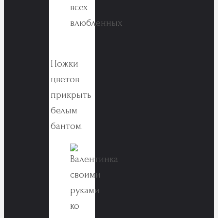
Ножки
цветов
прикрыть
белым
бантом.