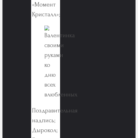
«Момент
Кристалл»;
Поздравительная
надпись;
Дырокол;