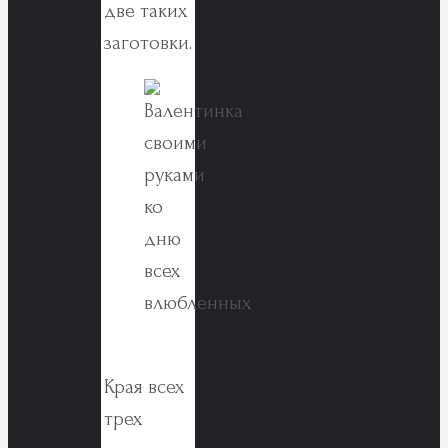
две таких
заготовки.
Края всех
трех