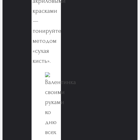
акриловыми
красками
—
тонируйте
методом
«сухая
кисть».