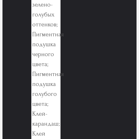
зелено-
голубых
оттенков;
Пигментная
подушка
черного
цвета;
Пигментная
подушка
голубого
цвета;
Клей-
карандаш;
Клей