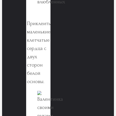
Приклеить
маленькие
клетчатые
сердца с
двух
сторон
белой
основы.