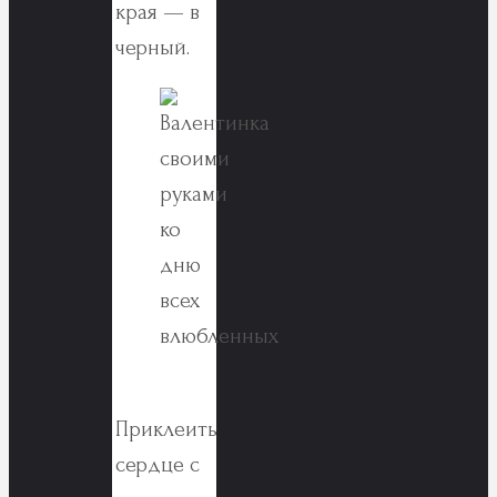
края — в
черный.
Приклеить
сердце с