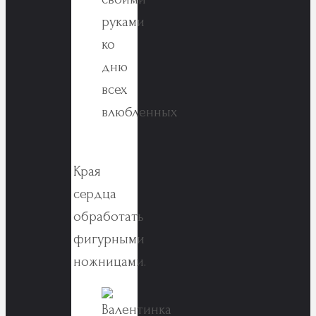
Края
сердца
обработать
фигурными
ножницами.