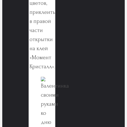
цветов,
приклеить
в правой
части
открытки
на клей
«Момент
Кристалл».