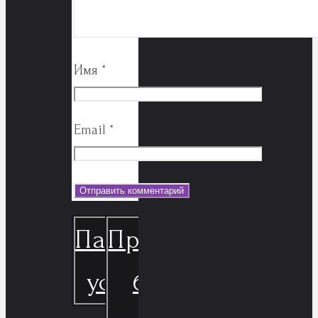
Имя
*
Email
*
Пакеты
Просчитать
услуг
бюджет