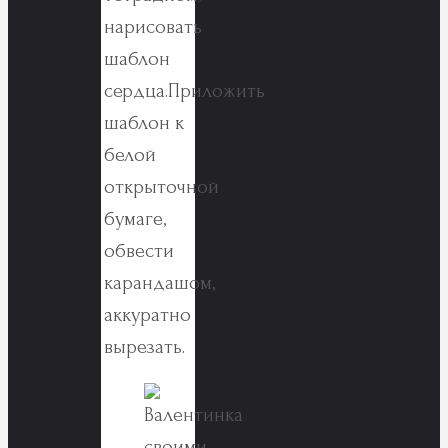
нарисовать
шаблон
сердца.Приложить
шаблон к
белой
открыточной
бумаге,
обвести
карандашом,
аккуратно
вырезать.