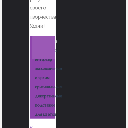
своего
творчества.
Удачи!
Читаем ещё
Как сделать
интерьер
эксклюзивным
и ярким –
оригинальные
декоративные
подставки
для цветов