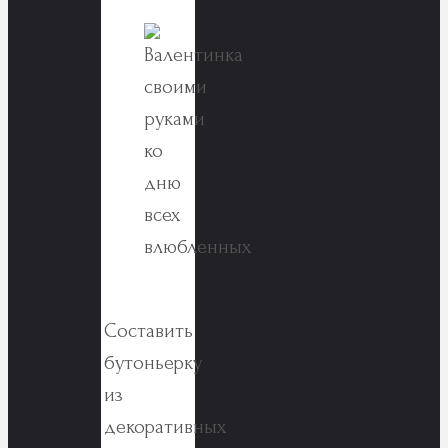
Составить
бутоньерку
из
декоративных